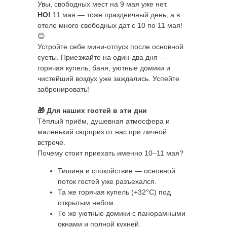
Увы, свободных мест на 9 мая уже нет.
НО!
11 мая — тоже праздничный день, а в
отеле много свободных дат с 10 по 11 мая!
😊
Устройте себе мини-отпуск после основной
суеты. Приезжайте на один-два дня —
горячая купель, баня, уютные домики и
чистейший воздух уже заждались. Успейте
забронировать!
🎁 Для наших гостей в эти дни
Тёплый приём, душевная атмосфера и
маленький сюрприз от нас при личной
встрече.
Почему стоит приехать именно 10–11 мая?
Тишина и спокойствие — основной
поток гостей уже разъехался.
Та же горячая купель (+32°C) под
открытым небом.
Те же уютные домики с панорамными
окнами и полной кухней.