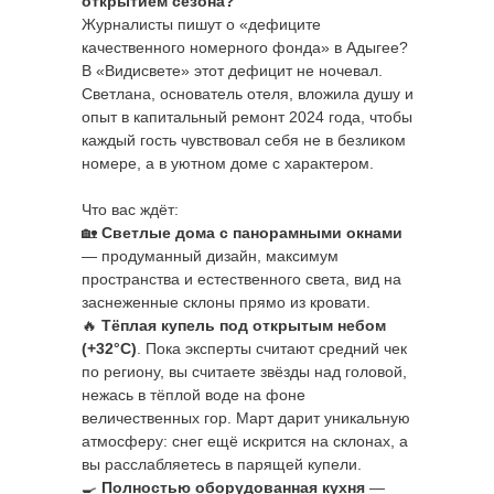
открытием сезона?
Журналисты пишут о «дефиците
качественного номерного фонда» в Адыгее?
В «Видисвете» этот дефицит не ночевал.
Светлана, основатель отеля, вложила душу и
опыт в капитальный ремонт 2024 года, чтобы
каждый гость чувствовал себя не в безликом
номере, а в уютном доме с характером.
Что вас ждёт:
🏡
Светлые дома с панорамными окнами
— продуманный дизайн, максимум
пространства и естественного света, вид на
заснеженные склоны прямо из кровати.
🔥
Тёплая купель под открытым небом
(+32°C)
. Пока эксперты считают средний чек
по региону, вы считаете звёзды над головой,
нежась в тёплой воде на фоне
величественных гор. Март дарит уникальную
атмосферу: снег ещё искрится на склонах, а
вы расслабляетесь в парящей купели.
🍳
Полностью оборудованная кухня
—